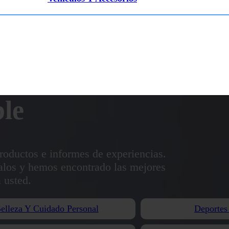
ble
roductos e informes de experiencias.
alos y hemos encontrado las mejores
a usted.
elleza Y Cuidado Personal
Deportes