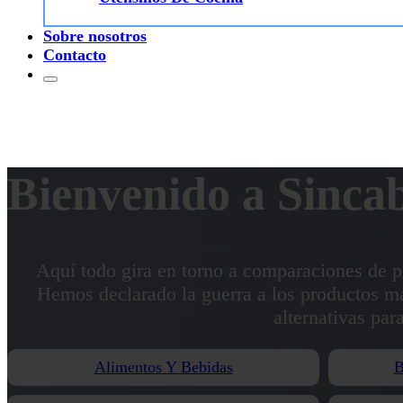
Sobre nosotros
Contacto
Bienvenido a Sinca
Aquí todo gira en torno a comparaciones de p
Hemos declarado la guerra a los productos m
alternativas par
Alimentos Y Bebidas
B